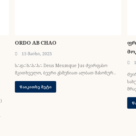
ORDO AB CHAO
ფრ
მო
15 მაისი, 2023
1
ს∴დ∴ხ∴ს∴ს∴ Deus Meumque Jus ძვირფასო
მკითხველო, ბევრი გსმენიათ ალბათ მასონურ...
ძვი
სახ
Წაიკითხე მეტი
მრა
)
Წ
.