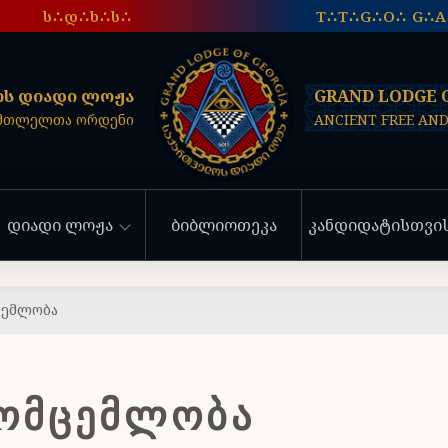
ს∴დ∴ხ∴ს∴
T∴T∴G∴O∴ G∴
ს დიადი ლოჟა
GRAND LODGE 
სმთლელთა ორდენი
ANCIENT FREE AN
დიადი ლოჟა
ბიბლიოთეკა
კანდიდატისთვი
ცემლობა
ᲛᲝᲛᲪᲔᲛᲚᲝᲑᲐ