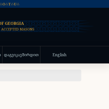
A∴O∴T∴U∴
OF GEORGIA
D ACCEPTED MASONS
ს
დაგვიკავშირდით
English